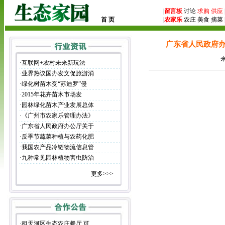
|
留言板
讨论
求购
供应
首 页
|
农家乐
农庄 美食 摘菜 
广东省人民政府办公
来
·
互联网+农村未来新玩法
·
业界热议国办发文促旅游消
·
绿化树苗木受“苏迪罗”侵
·
2015年花卉苗木市场发
广东省
·
园林绿化苗木产业发展总体
2014
·
《广州市农家乐管理办法》
·
广东省人民政府办公厅关于
·
反季节蔬菜种植与农药化肥
·
我国农产品冷链物流信息管
·
九种常见园林植物害虫防治
更多>>>
·
租天河区生态农庄餐厅 可