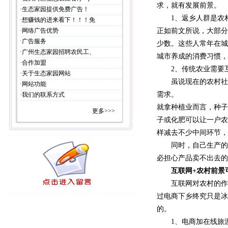
求，就有发展前景。
·
生态家园提供免费广告！
1、返乡人群是农村
·
想赚钱的进来看下！！！免
·
网络广告优势
正如前文所说，大部分
·
广告服务
少数。这些人常年在城
·
广州生态家园招聘农民工、
城市养成的消费习惯，
·
合作加盟
2、传统农业需要
·
关于生态家园网站
虽说现在的农村社会
·
网站功能
需求。
·
我们的联系方式
就拿种植业而言，种子
更多>>>
子或化肥可以让一户农
样减去不少中间环节，
同时，自己生产的农
必担心产品卖不出去的
互联网+农村前景
互联网对农村的作用
过电商下乡终究只是冰
的。
1、电商加在线旅游