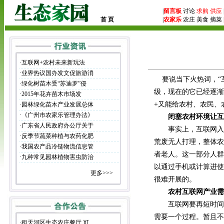
|
留言板
讨论
求购
供应
首 页
|
农家乐
农庄 美食 摘菜 
·
互联网+农村未来新玩法
·
业界热议国办发文促旅游消
要说当下火热词，“互
·
绿化树苗木受“苏迪罗”侵
级，现在的它已经逐渐
·
2015年花卉苗木市场发
+又能给农村、农民、
·
园林绿化苗木产业发展总体
·
《广州市农家乐管理办法》
闭塞农村环境让互
·
广东省人民政府办公厅关于
事实上，互联网入驻
·
反季节蔬菜种植与农药化肥
荒废无人打理，整体农
·
我国农产品冷链物流信息管
者老人。这一部分人群
·
九种常见园林植物害虫防治
以通过手机或计算进使
更多>>>
很难开展的。
农村互联网产业需
互联网要再短时间内
需要一个过程。暂且不
·
租天河区生态农庄餐厅 可