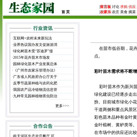
|
留言板
讨论
求购
供应
首 页
|
农家乐
农庄 美食 摘菜 
·
互联网+农村未来新玩法
·
业界热议国办发文促旅游消
在苗市低谷期，花卉苗
·
绿化树苗木受“苏迪罗”侵
点。
·
2015年花卉苗木市场发
·
园林绿化苗木产业发展总体
·
《广州市农家乐管理办法》
彩叶苗木需求将不断增
·
广东省人民政府办公厅关于
·
反季节蔬菜种植与农药化肥
彩叶苗木作为新兴苗
·
我国农产品冷链物流信息管
绿化建设已经逐步走出
·
九种常见园林植物害虫防治
扮。目前城市绿化小花
更多>>>
干道两侧和重点风景区
彩色苗木品种有金叶黄
金叶椴树、黄栌类等。
在市场中的供应还比较
·
租天河区生态农庄餐厅 可